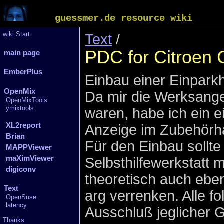
guessmer.de resource wiki
wiki Start
Text
/
PDC for Citroen 
main page
EmberPlus
Einbau einer Einparkh
OpenMix
Da mir die Werksange
OpenMixTools
ymixtools
waren, habe ich ein 
XL2report
Anzeige im Zubehörha
Brian
Für den Einbau sollte
MAPPViewer
maXimViewer
Selbsthilfewerkstatt
digiconv
theoretisch auch ebe
Text
arg verrenken. Alle f
OpenSuse
latency
Ausschluß jeglicher 
Thanks